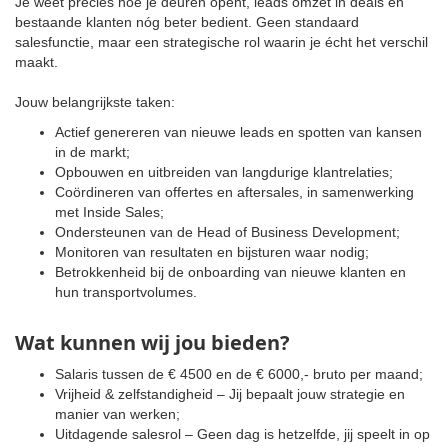
Je weet precies hoe je deuren opent, leads omzet in deals en
bestaande klanten nóg beter bedient. Geen standaard
salesfunctie, maar een strategische rol waarin je écht het verschil
maakt.
Jouw belangrijkste taken:
Actief genereren van nieuwe leads en spotten van kansen
in de markt;
Opbouwen en uitbreiden van langdurige klantrelaties;
Coördineren van offertes en aftersales, in samenwerking
met Inside Sales;
Ondersteunen van de Head of Business Development;
Monitoren van resultaten en bijsturen waar nodig;
Betrokkenheid bij de onboarding van nieuwe klanten en
hun transportvolumes.
Wat kunnen wij jou bieden?
Salaris tussen de € 4500 en de € 6000,- bruto per maand;
Vrijheid & zelfstandigheid – Jij bepaalt jouw strategie en
manier van werken;
Uitdagende salesrol – Geen dag is hetzelfde, jij speelt in op