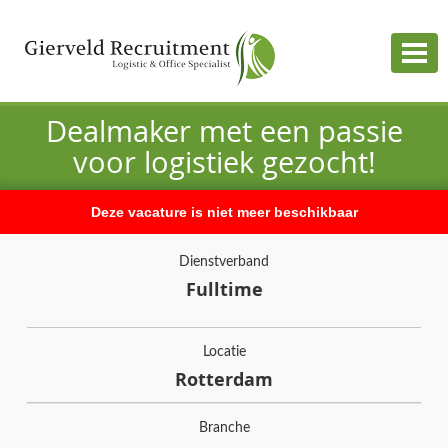
Togg
navig
Dealmaker met een passie
voor logistiek gezocht!
Deze vacature is niet meer beschikbaar
Dienstverband
Fulltime
Locatie
Rotterdam
Branche