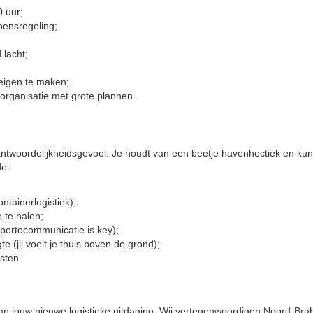
 uur;
oensregeling;
 lacht;
eigen te maken;
rganisatie met grote plannen.
rantwoordelijkheidsgevoel. Je houdt van een beetje havenhectiek en ku
de:
ntainerlogistiek);
e te halen;
portocommunicatie is key);
e (jij voelt je thuis boven de grond);
sten.
 van jouw nieuwe logistieke uitdaging. Wij vertegenwoordigen Noord-Bra