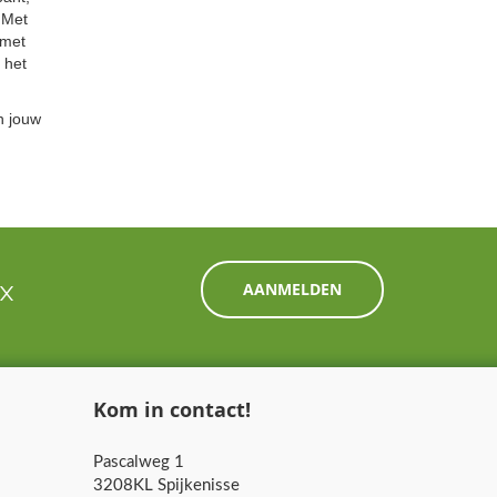
 Met
 met
 het
n jouw
ox
AANMELDEN
Kom in contact!
Pascalweg 1
3208KL Spijkenisse