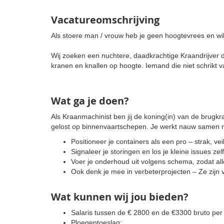
Vacatureomschrijving
Als stoere man / vrouw heb je geen hoogtevrees en wil
Wij zoeken een nuchtere, daadkrachtige Kraandrijver d
kranen en knallen op hoogte. Iemand die niet schrikt 
Wat ga je doen?
Als Kraanmachinist ben jij de koning(in) van de brugkr
gelost op binnenvaartschepen. Je werkt nauw samen m
Positioneer je containers als een pro – strak, vei
Signaleer je storingen en los je kleine issues zel
Voer je onderhoud uit volgens schema, zodat alle
Ook denk je mee in verbeterprojecten – Ze zijn v
Wat kunnen wij jou bieden?
Salaris tussen de € 2800 en de €3300 bruto per
Ploegentoeslag;