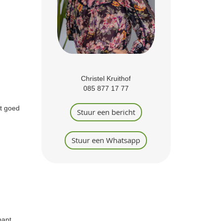
Christel Kruithof
085 877 17 77
nt goed
Stuur een bericht
Stuur een Whatsapp
bant,