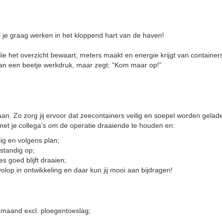
 je graag werken in het kloppend hart van de haven!
ie het overzicht bewaart, meters maakt en energie krijgt van container
van een beetje werkdruk, maar zegt: “Kom maar op!”
aan. Zo zorg jij ervoor dat zeecontainers veilig en soepel worden gelad
et je collega’s om de operatie draaiende te houden en:
lig en volgens plan;
fstandig op;
s goed blijft draaien;
olop in ontwikkeling en daar kun jij mooi aan bijdragen!
 maand excl. ploegentoeslag;