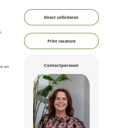
Direct solliciteren
s,
Print vacature
Contactpersoon
en en