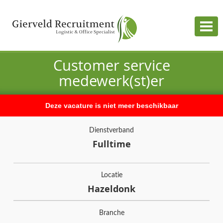
Togg
navig
Customer service
medewerk(st)er
Deze vacature is niet meer beschikbaar
Dienstverband
Fulltime
Locatie
Hazeldonk
Branche