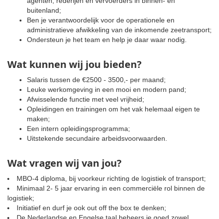
agenten, rederijen en vervoerders in binnen- en
buitenland;
Ben je verantwoordelijk voor de operationele en
administratieve afwikkeling van de inkomende zeetransport;
Ondersteun je het team en help je daar waar nodig.
Wat kunnen wij jou bieden?
Salaris tussen de €2500 - 3500,- per maand;
Leuke werkomgeving in een mooi en modern pand;
Afwisselende functie met veel vrijheid;
Opleidingen en trainingen om het vak helemaal eigen te
maken;
Een intern opleidingsprogramma;
Uitstekende secundaire arbeidsvoorwaarden.
Wat vragen wij van jou?
MBO-4 diploma, bij voorkeur richting de logistiek of transport;
Minimaal 2- 5 jaar ervaring in een commerciële rol binnen de
logistiek;
Initiatief en durf je ook out off the box te denken;
De Nederlandse en Engelse taal beheers je goed zowel