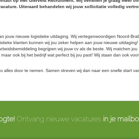
tact op met Gierveld Recruitment. Wij vertellen je graag meer ov
cature. Uiteraard behandelen wij jouw sollicitatie volledig vertro
 van jouw nieuwe logistieke uitdaging. Wij vertegenwoordigen Noord-Bra
stieke klanten kunnen wij jou zeker helpen aan jouw nieuwe uitdaging!
arbeidsbemiddeling begrijpen wij jouw cv als de beste. Wij matchen jou
 maar ook bij het bedrijf wat perfect bij jou past! Wij staan dan ook voor
zo alles door te nemen. Samen streven wij dan naar een snelle start va
ogte!
Ontvang nieuwe vacatures
in je mailb