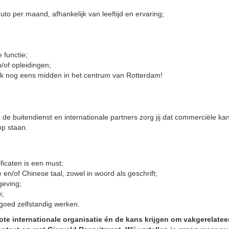
uto per maand, afhankelijk van leeftijd en ervaring;
 functie;
/of opleidingen;
k nog eens midden in het centrum van Rotterdam!
de buitendienst en internationale partners zorg jij dat commerciële ka
op staan.
ficaten is een must;
n/of Chinese taal, zowel in woord als geschrift;
geving;
n;
goed zelfstandig werken.
n grote internationale organisatie én de kans krijgen om vakgerelate