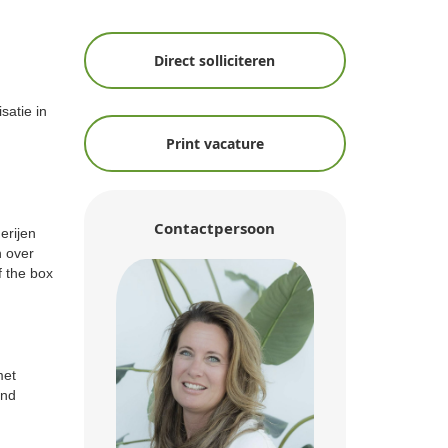
Direct solliciteren
satie in
Print vacature
Contactpersoon
erijen
n over
f the box
met
end