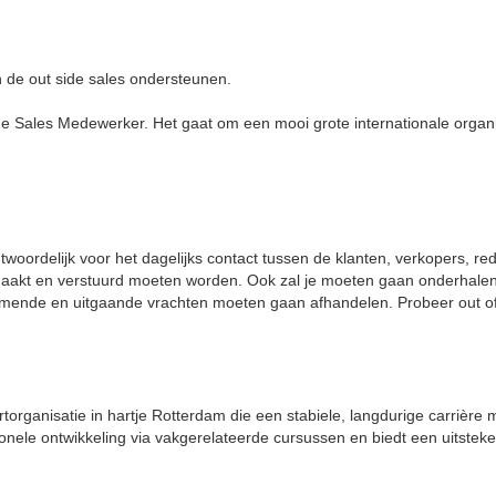
en de out side sales ondersteunen.
ide Sales Medewerker. Het gaat om een mooi grote internationale organi
twoordelijk voor het dagelijks contact tussen de klanten, verkopers, red
emaakt en verstuurd moeten worden. Ook zal je moeten gaan onderhale
nkomende en uitgaande vrachten moeten gaan afhandelen. Probeer out o
torganisatie in hartje Rotterdam die een stabiele, langdurige carrière 
sionele ontwikkeling via vakgerelateerde cursussen en biedt een uitstek