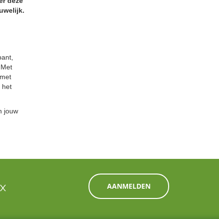
er deze
uwelijk.
bant,
 Met
 met
 het
n jouw
ox
AANMELDEN