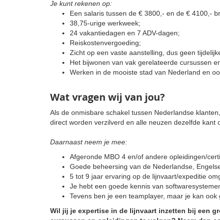
Je kunt rekenen op:
Een salaris tussen de € 3800,- en de € 4100,- br
38,75-urige werkweek;
24 vakantiedagen en 7 ADV-dagen;
Reiskostenvergoeding;
Zicht op een vaste aanstelling, dus geen tijdelijke
Het bijwonen van vak gerelateerde cursussen en
Werken in de mooiste stad van Nederland en oo
Wat vragen wij van jou?
Als de onmisbare schakel tussen Nederlandse klanten, 
direct worden verzilverd en alle neuzen dezelfde kant 
Daarnaast neem je mee:
Afgeronde MBO 4 en/of andere opleidingen/certi
Goede beheersing van de Nederlandse, Engelse e
5 tot 9 jaar ervaring op de lijnvaart/expeditie om
Je hebt een goede kennis van softwaresysteme
Tevens ben je een teamplayer, maar je kan ook 
Wil jij je expertise in de lijnvaart inzetten bij ee