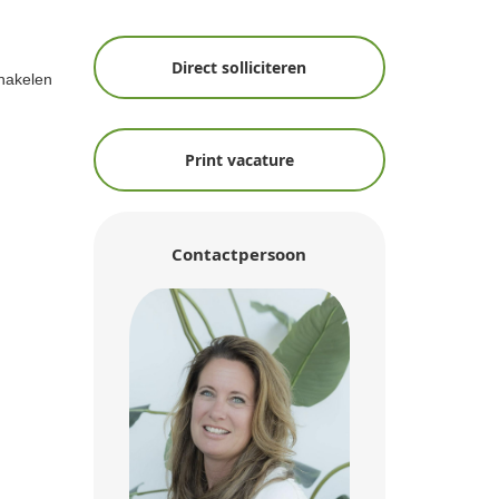
Direct solliciteren
chakelen
Print vacature
Contactpersoon