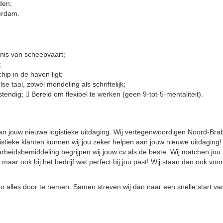
den;
erdam.
nis van scheepvaart;
;
ip in de haven ligt;
taal, zowel mondeling als schriftelijk;
tendig;  Bereid om flexibel te werken (geen 9-tot-5-mentaliteit).
 van jouw nieuwe logistieke uitdaging. Wij vertegenwoordigen Noord-Bra
stieke klanten kunnen wij jou zeker helpen aan jouw nieuwe uitdaging!
arbeidsbemiddeling begrijpen wij jouw cv als de beste. Wij matchen jou
 maar ook bij het bedrijf wat perfect bij jou past! Wij staan dan ook voor
zo alles door te nemen. Samen streven wij dan naar een snelle start va