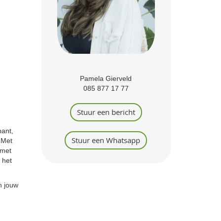
Pamela Gierveld
085 877 17 77
Stuur een bericht
bant,
Stuur een Whatsapp
 Met
 met
 het
n jouw