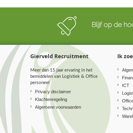
Blijf op de ho
Gierveld Recruitment
Ik zo
Meer dan 15 jaar ervaring in het
Algem
bemiddelen van Logistiek & Office
Finan
personeel
ICT
Privacy disclaimer
Logis
Klachtenregeling
Offic
Algemene voorwaarden
Techn
Ware