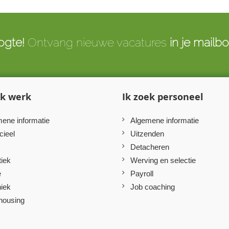
ogte!
Ontvang nieuwe vacatures
in je mailb
ek werk
Ik zoek personeel
ene informatie
Algemene informatie
cieel
Uitzenden
Detacheren
tiek
Werving en selectie
e
Payroll
iek
Job coaching
housing